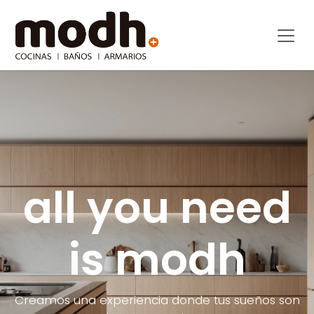
Ir al contenido
all you need
is modh
Creamos una experiencia donde tus sueños son