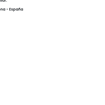
iar.
lona - España